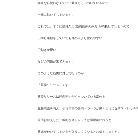
本来なら使わなくていい筋肉もくっついているので
一緒に動いてしまいます。
これでは、すぐに筋持久力(筋肉自体の体力)
が消耗してしまうので、
〇同じ運動をしていても他の人より疲れやすい
〇動きが硬い
などの問題が出てきます。
そのような筋肉に対して行うのが
「筋膜リリース」です。
筋膜リリースは筋肉同士がくっついている部位を
直接刺激を与え、
それぞれの筋肉一つ一つが動くように促すストレッチ
前回お伝えした一般的なストレッチは運動前に行うと
筋肉が伸びてしまい力が入りにくくなるとお伝えしました。