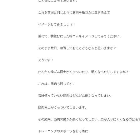
など部位によって違います。
これを前回と同じように筋肉を輪ゴムに置き換えて
イメージしてみましょう！
重ねて、横並びにした輪ゴムをイメージしてみてください。
そのまま数日、放置しておくとどうなると思いますか？
そうです！
だんだん輪ゴム同士がくっついたり、硬くなったりしますよね？
これは、筋肉も同じです。
普段使っていない筋肉はどんどん硬くなってしまい、
筋肉同士がくっついてしまいます。
その結果、筋肉の動きが悪くなってしまい、
力が入りにくくなるのはも
トレーニングやスポーツを行う際に