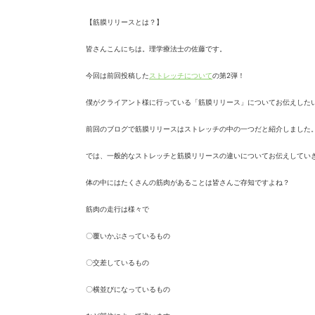
【筋膜リリースとは？】
皆さんこんにちは。理学療法士の佐藤です。
今回は前回投稿した
ストレッチについて
の第2弾！
僕がクライアント様に行っている「筋膜リリース」
についてお伝えした
前回のブログで筋膜リリースはストレッチの中の一つだと紹介しま
した
では、
一般的なストレッチと筋膜リリースの違いについてお伝えしてい
体の中にはたくさんの筋肉があることは皆さんご存知ですよね？
筋肉の走行は様々で
〇覆いかぶさっているもの
〇交差しているもの
〇横並びになっているもの