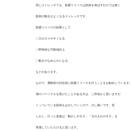
同じストレッチでも、筋膜リリースは筋肉を伸ばすわけでは無く
筋肉の動きがよくなるストレッチです。
筋膜リリースの効果として
〇力が入りやすくなる
〇即時的な可動域向上
〇動きがなめらかになる
などがあります。
なので、
運動前や試合前に筋膜リリースを行うことをお勧めしています
僕のパーソナルを受けたことのある方は、ご存知かと思いますが
くっついている筋肉をはがしていくので、少し痛いです。笑
しかし、行った直後は「動かしやすさ」「力の入れやすさ」を
実感していただけると思います。