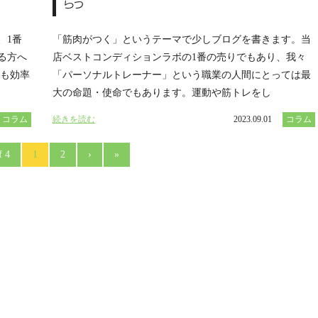
らう
、1番
「筋肉がつく」というテーマで少しブログを書きます。当
る方へ
店ベストコンディションラボの1番の売りでもあり、我々
最も効率
「パーソナルトレーナー」という職業の人間にとっては最
大の命題・使命でもあります。運動や筋トレをし
コラム
続きを読む
2023.09.01
コラム
f 4
1
2
›
»