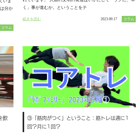
ていま
く」事が進むか。ということをテ
のは分か
続きを読む
2023.09.17
コラム
コラム
を飲
③「筋肉がつく」ということ：筋トレは週に1
回？月に1回？