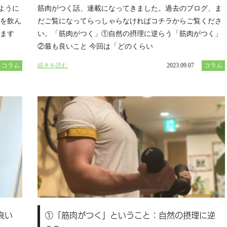
ように
筋肉がつく話、連載になってきました。過去のブログ、ま
ンを飲ん
だご覧になってらっしゃらなければコチラからご覧くださ
います
い。「筋肉がつく」①自然の摂理に逆らう「筋肉がつく」
②最も良いこと 今回は「どのくらい
コラム
続きを読む
2023.09.07
コラム
良い
①「筋肉がつく」ということ：自然の摂理に逆