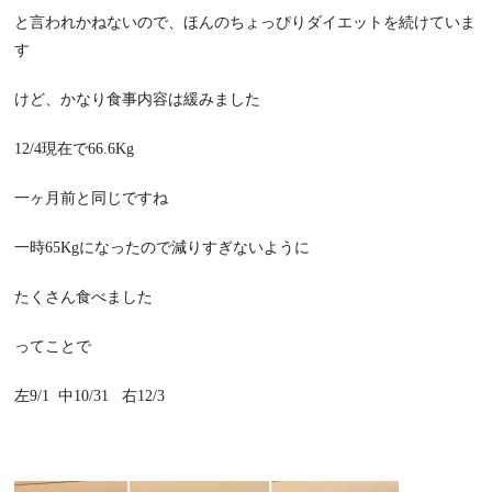
と言われかねないので、ほんのちょっぴりダイエットを続けていま
す
けど、かなり食事内容は緩みました
12/4
現在で
66.6Kg
一ヶ月前と同じですね
一時
65Kg
になったので減りすぎないように
たくさん食べました
ってことで
左
9/1
中
10/31
右
12/3