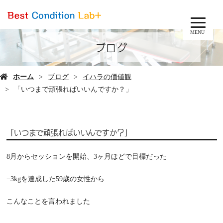
MENU
ブログ
ホーム
ブログ
イハラの価値観
「いつまで頑張ればいいんですか？」
「いつまで頑張ればいいんですか？」
8
月からセッションを開始、
3
ヶ月ほどで目標だった
−3kg
を達成した
59
歳の女性から
こんなことを言われました