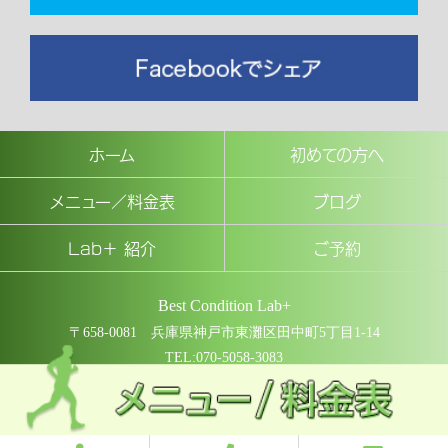
ホーム
初めての方へ
メニュー／料金表
ブログ
Lab＋ 紹介
ご予約
Best Condition Lab+
〒658-0081 兵庫県神戸市東灘区田中町5丁目1-14
TEL:070-5058-3083
COPYRIGHT © Best Condition Lab+ All rights reserved.