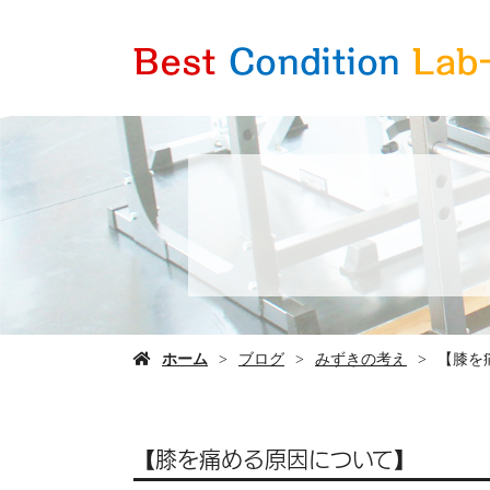
ホーム
ブログ
みずきの考え
【膝を
【膝を痛める原因について】