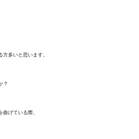
る方多いと思います。
か？
を曲げている際、
。