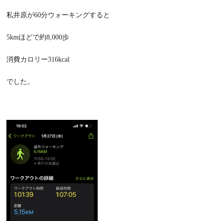
私井原が
60
分ウォーキングすると
5km
ほどで約
8,000
歩
消費カロリー
316kcal
でした。