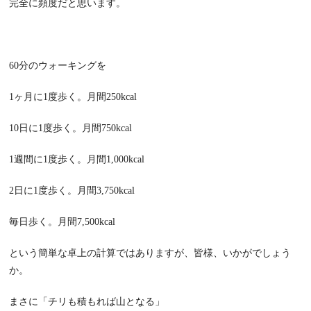
完全に頻度だと思います。
60分のウォーキングを
1
ヶ月に
1
度歩く。月間
250kcal
10
日に
1
度歩く。月間
750kcal
1
週間に
1
度歩く。月間
1,000kcal
2
日に
1
度歩く。月間
3,750kcal
毎日歩く。月間
7,500kcal
という簡単な卓上の計算ではありますが、皆様、いかがでしょう
か。
まさに「チリも積もれば山となる」