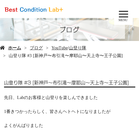
MENU
ブログ
ホーム
ブログ
YouTube
/
山登り隊
山登り隊 #3 [新神戸〜布引滝〜摩耶山〜天上寺〜王子公園]
山登り隊 #3 [新神戸〜布引滝〜摩耶山〜天上寺〜王子公園]
先日、Labのお客様と山登りを楽しんできました
1番きつかったらしく、皆さんヘトヘトになりましたが
よくがんばりました