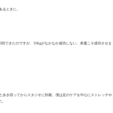
あるときに。
なら3回できたのですが、35Kgがなかなか成功しない。来週こそ成功させま
と歩き回ってからスタジオに到着。僕は足のケアを中心にストレッチや
た。