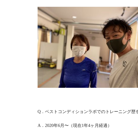
Q
．ベストコンディションラボでのトレーニング歴
A
．
2020
年
6
月〜（現在
1
年
4
ヶ月経過）